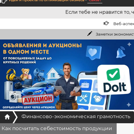
Идеи и проекты по оптимизации бизнеса
-
Связь !
Если тебе не нравится то, что ты получаешь, изм
Веб-аспекты:
Как нас
Заметки экономиста:
Можно ли созд
Главная
Финансово-экономическая грамотность
Как посчитать себестоимость продукции