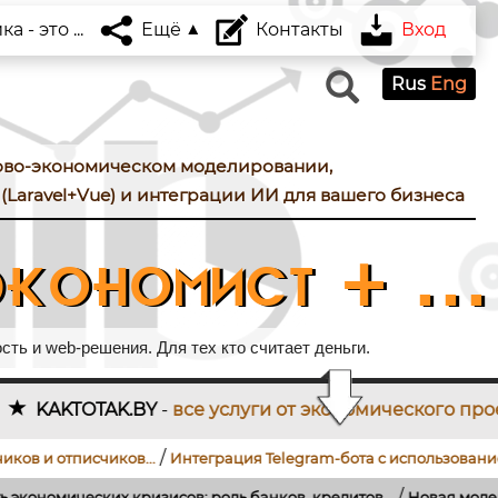
 - это ...
Ещё
Контакты
Вход
Rus
Eng
ово-экономическом моделировании,
(Laravel+Vue) и интеграции ИИ для вашего бизнеса
кономист + ...
ть и web-решения. Для тех кто считает деньги.
услуги от экономического проектирования до разра
/
/
...
Интеграция Telegram-бота с использованием...
Как подключ
/
в: роль банков, кредитов...
Новая модель поиска работы и оце