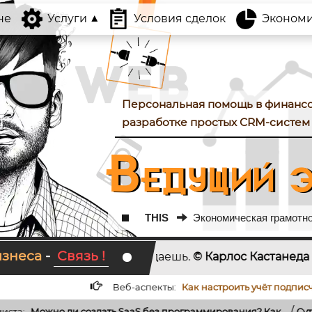
не
Услуги
Условия сделок
Экономика
Персональная помощь в финанс
разработке простых CRM-систем 
Ведущий э
THIS
Экономическая грамотнос
изнеса
-
Связь !
 ты даешь.
© Карлос Кастанеда
KAKTOTAK.BY
-
все 
Веб-аспекты:
Как настроить учёт подписчиков и отписчиков
/
 SaaS без программирования? Как...
Суть экономических кризисо