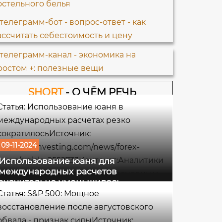
SHORT
- О ЧЁМ РЕЧЬ
Статья: Использование юаня в
международных расчетах резко
сократилосьИсточник:
09-11-2024
https://ru.investing.com/news/forex-
news/article-2552733Контекст:Аналитики
Использование юаня для
международных расчетов
не уверены, что могло стать основным
значительно уменьшилось
фактором снижения, но некоторые
Статья: S&P 500: Мощное
отмечают ослабление давления на курс
восстановление после августовского
юаня, которое было интенсивным в
обвала - признак силыИсточник: