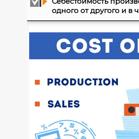
Себестоимость произв
одного от другого и в ч