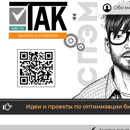
Обо м
просто о сложном
Идеи и проекты по оптимизации б
ебе не нравится то, что ты получаешь, измени то, что
Заметки экономиста:
Можно ли создать