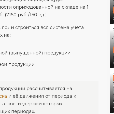
ости оприходованной на складе на 1
 (7150 руб./150 ед.).
шло» и строиться вся система учёта
х на:
ной (выпущенной) продукции
ной продукции
продукции рассчитывается на
ска
и её движения от периода к
статков, издержки которых
щих периодах.