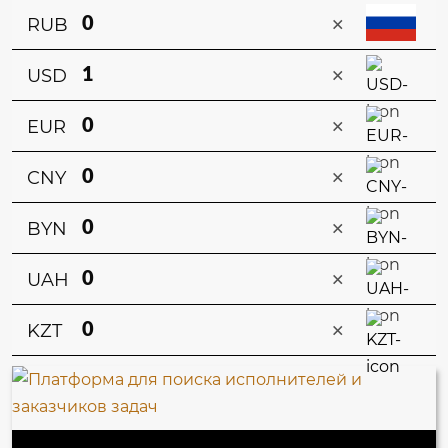
×
RUB
×
USD
×
EUR
×
CNY
×
BYN
×
UAH
×
KZT