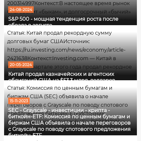
200314997Контекст:В настоящее время рынок
24-08-2024
благоволит «быкам», и долгосрочный «бычий»
S&P 500 - мощная тенденция роста после
тренд остается сильным. Ключевым фактором,
обвала в августе
поддерживающим эту тенденцию, является
Статья: Китай продал рекордную сумму
устойчивый спрос...
долговых бумаг СШАИсточник:
https://ru.investing.com/news/economy/article-
2421638Контекст:Investing.com — Китай в
20-05-2024
первом квартале этого года продал рекордное
Китай продал казначейских и агентских
количество казначейских облигаций США,
облигаций США на $53,3 млрд. долларов
диверсифицируясь от американских активов,
Статья: Комиссия по ценным бумагам и
пишет Bloomberg.Что имеется ввиду -
биржам США (SEC) объявила о начале
простыми словамиКитай...
15-11-2023
переговоров с Grayscale по поводу спотового
SEC - Grayscale - инвестиции - крипта -
предложения биткойн-ETFИсточник:
биткойн-ETF: Комиссия по ценным бумагам и
https://www.coindesk.com/policy/2023/11/08/us-
биржам США объявила о начале переговоров
с Grayscale по поводу спотового предложения
sec-said-to-open-talks-with-grayscale-on-spot-
биткойн-ETF
bitcoin-etf-push/Контекст:Комиссия по ценным