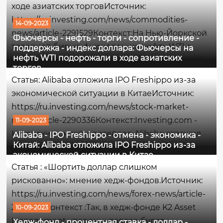
ходе азиатских торговИсточник:
заинтересовано в...
https://ru.investing.com/news/commodities-
14-09-2023
news/article-2291529Контекст:На Нью-Йоркской
Фьючерсы - нефть - торги - сопротивление -
товарной бирже фьючерсы на нефть WTI с
поддержка - индекс доллара: Фьючерсы на
нефть WTI подорожали в ходе азиатских
поставкой в октябре торгуются по цене 88,86
торгов
долл. за баррель, на момент написания
Статья: Alibaba отложила IPO Freshippo из-за
данного комментария поднявшись на
экономической ситуации в КитаеИсточник:
0,38%.Максимумом сессии...
https://ru.investing.com/news/stock-market-
news/article-2290336Контекст:Investing.com -
11-09-2023
Китайский онлайн-ретейлер Alibaba отложил
Alibaba - IPO Freshippo - отмена - экономика -
Китай: Alibaba отложила IPO Freshippo из-за
первичное размещение акций своей
экономической ситуации в Китае
дочерней продуктовой сети Freshippo на фоне
Статья : «Шортить доллар слишком
слабого интереса к акциям потребительского
рискованно»: мнение хедж-фондов.Источник:
сектора,...
https://ru.investing.com/news/forex-news/article-
2290295Контекст :Так, в хедж-фонде K2 Asset
10-09-2023
Management уверены: доллар будет
Хедж-фонд - процентная ставка - доллар -