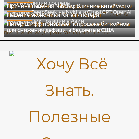
28-01-2025
рост инфляции доллара
Причина падения Nasdaq: Влияние китайского
26-12-2024
стартапа DeepSeek на Nvidia и ChastGPT OpenAi
Падение экономики Китая - потеря
18-12-2024
лидирующих позиции в Азии
Питер Шифф призывает к продаже биткойнов
для снижения дефицита бюджета в США