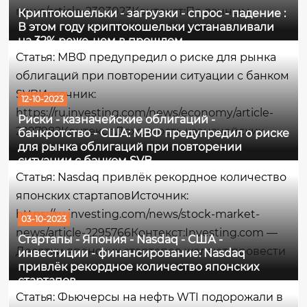
news/article-2303023Контекст:По данным
Криптокошельки - загрузки - спрос - падение :
В этом году криптокошельки устанавливали
AltIndex.com, за девять месяцев этого года на
на 32% реже, чем в прошлом
криптокошельки пришлось 73,6 млн загрузок,
Статья: МВФ предупредил о риске для рынка
что на 32% меньше, чем за аналогичный
облигаций при повторении ситуации с банком
период прошлого года. Количество загрузок...
SVBИсточник:
12-10-2023
https://ru.investing.com/news/economy/article-
Риски - казначейские облигаций -
2297982Контекст:Доходность казначейских
банкротство - США: МВФ предупредил о риске
для рынка облигаций при повторении
облигаций достигла максимума, не
ситуации с банком SVB
наблюдавшегося почти 2 десятилетия, на фоне
Статья: Nasdaq привлёк рекордное количество
одной из самых экстремальных распродаж
японских стартаповИсточник:
облигаций США в истории. По традиции,
https://ru.investing.com/news/stock-market-
03-10-2023
когда...
news/article-2295766Контекст:Investing.com —
Стартапы - Япония - Nasdaq - США -
Десятки японских стартапов желают провести
инвестиции - финансирование: Nasdaq
привлёк рекордное количество японских
листинг на бирже Nasdaq в ближайшие
стартапов
несколько лет, поскольку огромное количество
Статья: Фьючерсы на нефть WTI подорожали в
предпринимателей больше не