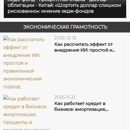
облигации - Китай: «Шортить доллар слишком
продолжать расти, поскольку процентная
рискованно»: мнение хедж-фондов
ставка в США пока повышенная, а фонд AVM
Capital ожидает, что рост доходности
ЭКОНОМИЧЕСКАЯ ГРАМОТНОСТЬ
казначейских...
2025-12-13
Как рассчитать эффект от
внедрения ИИ: простой и...
2025-11-21
Как работает кредит в
бизнесе: амортизация,...