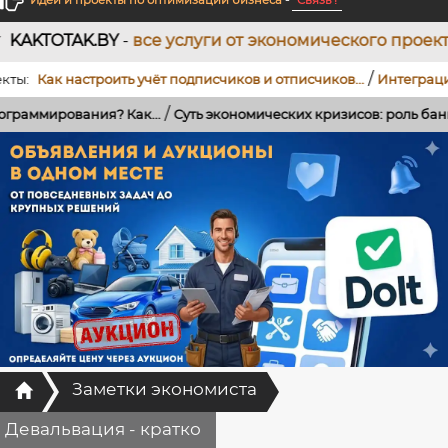
Идеи и проекты по оптимизации бизнеса
-
Связь !
е услуги от экономического проектирования до раз
/
настроить учёт подписчиков и отписчиков...
Интеграция Telegram
/
? Как...
Суть экономических кризисов: роль банков, кредитов...
Главная
Заметки экономиста
Девальвация - кратко