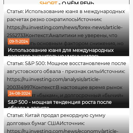
SHORT
- О ЧЁМ РЕЧЬ
Статья: Использование юаня в международных
расчетах резко сократилосьИсточник:
https://ru.investing.com/news/forex-news/article-
2552733Контекст:Аналитики не уверены, что
09-11-2024
могло стать основным фактором снижения, но
Использование юаня для международных
некоторые отмечают ослабление давления на
расчетов значительно уменьшилось
курс юаня, которое было интенсивным в
Статья: S&P 500: Мощное восстановление после
первом полугодии. Юань укрепился третий
августовского обвала - признак силыИсточник:
месяц подряд...
https://ru.investing.com/analysis/article-
200314997Контекст:В настоящее время рынок
24-08-2024
благоволит «быкам», и долгосрочный «бычий»
S&P 500 - мощная тенденция роста после
тренд остается сильным. Ключевым фактором,
обвала в августе
поддерживающим эту тенденцию, является
Статья: Китай продал рекордную сумму
устойчивый спрос...
долговых бумаг СШАИсточник:
https://ru.investing.com/news/economy/article-