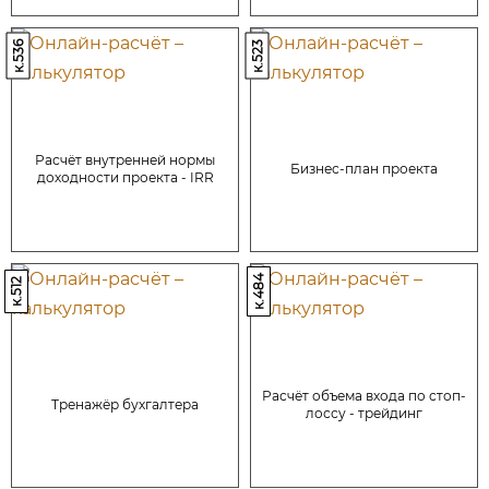
к.536
к.523
Расчёт внутренней нормы
Бизнес-план проекта
доходности проекта - IRR
к.484
к.512
Расчёт объема входа по стоп-
Тренажёр бухгалтера
лоссу - трейдинг