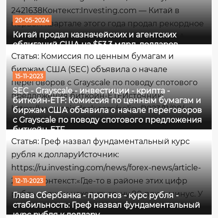
2421638Контекст:Investing.com — Китай в
20-05-2024
первом квартале этого года продал рекордное
Китай продал казначейских и агентских
количество казначейских облигаций США,
облигаций США на $53,3 млрд. долларов
диверсифицируясь от американских активов,
Статья: Комиссия по ценным бумагам и
пишет Bloomberg.Что имеется ввиду -
биржам США (SEC) объявила о начале
простыми словамиКитай...
15-11-2023
переговоров с Grayscale по поводу спотового
SEC - Grayscale - инвестиции - крипта -
предложения биткойн-ETFИсточник:
биткойн-ETF: Комиссия по ценным бумагам и
https://www.coindesk.com/policy/2023/11/08/us-
биржам США объявила о начале переговоров
с Grayscale по поводу спотового предложения
sec-said-to-open-talks-with-grayscale-on-spot-
биткойн-ETF
bitcoin-etf-push/Контекст:Комиссия по ценным
Статья: Греф назвал фундаментальный курс
бумагам и биржам США (SEC) начала
рубля к долларуИсточник:
переговоры с Grayscale...
https://ru.investing.com/news/forex-news/article-
2316113Контекст:«Где-то в районе этих цифр
12-11-2023
рубль должен находиться, ну 90 плюс-минус. У
Глава Сбербанка - прогноз - курс рубля -
стабильность: Греф назвал фундаментальный
нас нет ожиданий, что он сильно от этих
курс рубля к доллару