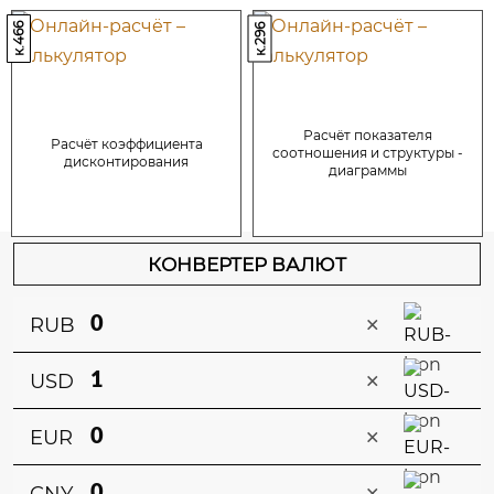
к.466
к.296
Расчёт показателя
Расчёт коэффициента
соотношения и структуры -
дисконтирования
диаграммы
КОНВЕРТЕР ВАЛЮТ
×
RUB
×
USD
×
EUR
×