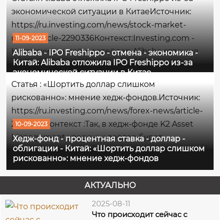
данного комментария поднявшись на
экономической ситуации в КитаеИсточник:
0,38%.Максимумом сессии...
https://ru.investing.com/news/stock-market-
news/article-2290336Контекст:Investing.com -
11-09-2023
Китайский онлайн-ретейлер Alibaba отложил
Alibaba - IPO Freshippo - отмена - экономика -
Китай: Alibaba отложила IPO Freshippo из-за
первичное размещение акций своей
экономической ситуации в Китае
дочерней продуктовой сети Freshippo на фоне
Статья : «Шортить доллар слишком
слабого интереса к акциям потребительского
рискованно»: мнение хедж-фондов.Источник:
сектора,...
https://ru.investing.com/news/forex-news/article-
2290295Контекст :Так, в хедж-фонде K2 Asset
10-09-2023
Management уверены: доллар будет
Хедж-фонд - процентная ставка - доллар -
облигации - Китай: «Шортить доллар слишком
продолжать расти, поскольку процентная
рискованно»: мнение хедж-фондов
ставка в США пока повышенная, а фонд AVM
Capital ожидает, что рост доходности
АКТУАЛЬНО
казначейских...
2025-08-11
Что происходит сейчас с