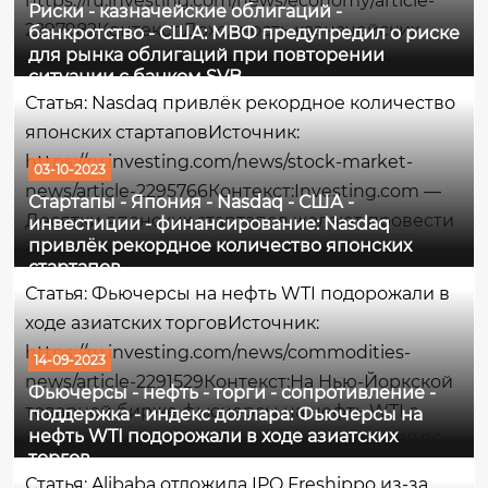
https://ru.investing.com/news/economy/article-
Риски - казначейские облигаций -
2297982Контекст:Доходность казначейских
банкротство - США: МВФ предупредил о риске
для рынка облигаций при повторении
облигаций достигла максимума, не
ситуации с банком SVB
наблюдавшегося почти 2 десятилетия, на фоне
Статья: Nasdaq привлёк рекордное количество
одной из самых экстремальных распродаж
японских стартаповИсточник:
облигаций США в истории. По традиции,
https://ru.investing.com/news/stock-market-
03-10-2023
когда...
news/article-2295766Контекст:Investing.com —
Стартапы - Япония - Nasdaq - США -
Десятки японских стартапов желают провести
инвестиции - финансирование: Nasdaq
привлёк рекордное количество японских
листинг на бирже Nasdaq в ближайшие
стартапов
несколько лет, поскольку огромное количество
Статья: Фьючерсы на нефть WTI подорожали в
предпринимателей больше не
ходе азиатских торговИсточник:
заинтересовано в...
https://ru.investing.com/news/commodities-
14-09-2023
news/article-2291529Контекст:На Нью-Йоркской
Фьючерсы - нефть - торги - сопротивление -
товарной бирже фьючерсы на нефть WTI с
поддержка - индекс доллара: Фьючерсы на
нефть WTI подорожали в ходе азиатских
поставкой в октябре торгуются по цене 88,86
торгов
долл. за баррель, на момент написания
Статья: Alibaba отложила IPO Freshippo из-за