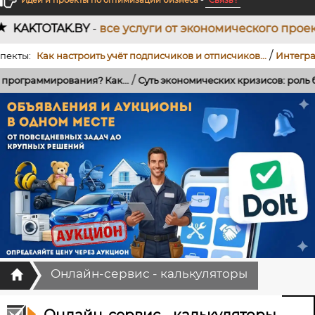
Идеи и проекты по оптимизации бизнеса
-
Связь !
BY
-
все услуги от экономического проектирования 
/
Как настроить учёт подписчиков и отписчиков...
Интеграция Tel
/
рования? Как...
Суть экономических кризисов: роль банков, кре
Главная
Онлайн-сервис - калькуляторы