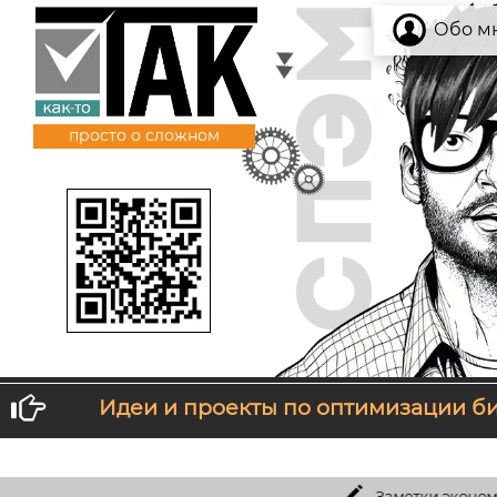
Обо м
просто о сложном
Идеи и проекты по оптимизации б
тебе не нравится то, что ты получаешь, измени то, чт
Заметки экономиста:
Можно ли создат