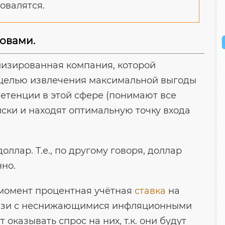
овалятся.
ловами.
ализированная компания, которой
 целью извлечения максимальной выгоды
петенции в этой сфере (понимают все
ки и находят оптимальную точку входа
оллар. Т.е., по другому говоря, доллар
нно.
й момент процентная учётная
ставка
на
связи с неснижающимися инфляционными
оказывать спрос на них, т.к. они будут