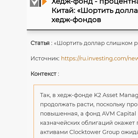
Хедж-фонд - процентная
Китай: «Шортить долл
хедж-фондов
Статья
: «Шортить доллар слишком р
Источник:
https://ru.investing.com/ne
Контекст
:
Так, в хедж-фонде K2 Asset Mana
продолжать расти, поскольку пр
повышенная, а фонд AVM Capital 
казначейских облигаций окажет
активами Clocktower Group ожид