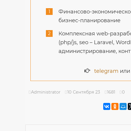
Финансово-экономическое
бизнес-планирование
Комплексная web-разрабо
(php/js, seo – Laravel, Word
администрирование, конт
telegram
ил
Administrator
10 Сентября 23
1681
0