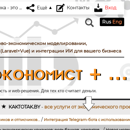
 - это ...
Ещё
Контакты
Вход
Rus
Eng
ово-экономическом моделировании,
(Laravel+Vue) и интеграции ИИ для вашего бизнеса
кономист + ...
ть и web-решения. Для тех кто считает деньги.
 услуги от экономического проектирования до разр
/
/
в...
Интеграция Telegram-бота с использованием...
Как подклю
/
ов: роль банков, кредитов...
Новая модель поиска работы и оц