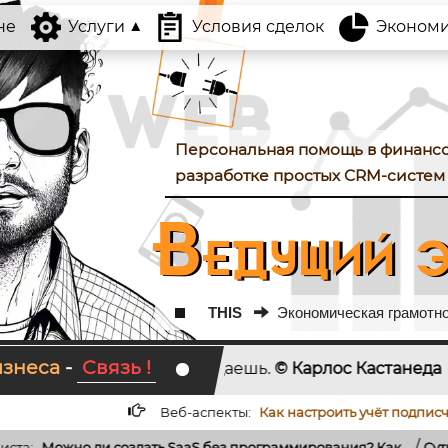
не
Услуги
Условия сделок
Экономика
Персональная помощь в финанс
разработке простых CRM-систем 
Ведущий э
THIS
Экономическая грамотнос
изнеса
-
Связь !
о ты даешь.
© Карлос Кастанеда
KAKTOTAK.BY
-
все
Веб-аспекты:
Как настроить учёт подписчиков и отписчико
/
ь SaaS без программирования? Как...
Суть экономических кризис