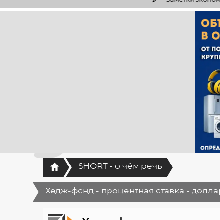
Главная
SHORT - о чём речь
Хедж-фонд - процентная ставка - долл