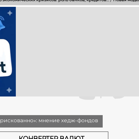
м рискованно»: мнение хедж-фондов
КОНВЕРТЕР ВАЛЮТ