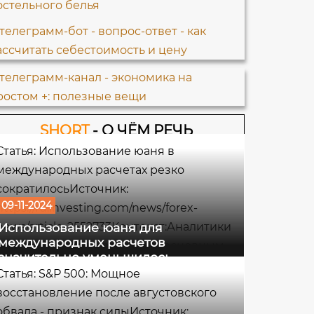
SHORT
- О ЧЁМ РЕЧЬ
Статья: Использование юаня в
международных расчетах резко
сократилосьИсточник:
09-11-2024
https://ru.investing.com/news/forex-
news/article-2552733Контекст:Аналитики
Использование юаня для
международных расчетов
не уверены, что могло стать основным
значительно уменьшилось
фактором снижения, но некоторые
Статья: S&P 500: Мощное
отмечают ослабление давления на курс
восстановление после августовского
юаня, которое было интенсивным в
обвала - признак силыИсточник: