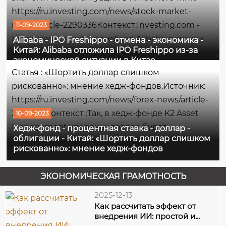
0,38%.Максимумом сессии...
https://ru.investing.com/news/stock-market-
news/article-2290336Контекст:Investing.com -
11-09-2023
Китайский онлайн-ретейлер Alibaba отложил
Alibaba - IPO Freshippo - отмена - экономика -
Китай: Alibaba отложила IPO Freshippo из-за
первичное размещение акций своей
экономической ситуации в Китае
дочерней продуктовой сети Freshippo на фоне
Статья : «Шортить доллар слишком
слабого интереса к акциям потребительского
рискованно»: мнение хедж-фондов.Источник:
сектора,...
https://ru.investing.com/news/forex-news/article-
2290295Контекст :Так, в хедж-фонде K2 Asset
10-09-2023
Management уверены: доллар будет
Хедж-фонд - процентная ставка - доллар -
облигации - Китай: «Шортить доллар слишком
продолжать расти, поскольку процентная
рискованно»: мнение хедж-фондов
ставка в США пока повышенная, а фонд AVM
Capital ожидает, что рост доходности
ЭКОНОМИЧЕСКАЯ ГРАМОТНОСТЬ
казначейских...
2025-12-13
Как рассчитать эффект от
внедрения ИИ: простой и...