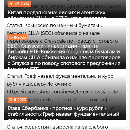
20-05-2024
первом квартале этого года продал рекордное
Китай продал казначейских и агентских
количество казначейских облигаций США,
облигаций США на $53,3 млрд. долларов
диверсифицируясь от американских активов,
Статья: Комиссия по ценным бумагам и
пишет Bloomberg.Что имеется ввиду -
биржам США (SEC) объявила о начале
простыми словамиКитай...
15-11-2023
переговоров с Grayscale по поводу спотового
SEC - Grayscale - инвестиции - крипта -
предложения биткойн-ETFИсточник:
биткойн-ETF: Комиссия по ценным бумагам и
https://www.coindesk.com/policy/2023/11/08/us-
биржам США объявила о начале переговоров
с Grayscale по поводу спотового предложения
sec-said-to-open-talks-with-grayscale-on-spot-
биткойн-ETF
bitcoin-etf-push/Контекст:Комиссия по ценным
Статья: Греф назвал фундаментальный курс
бумагам и биржам США (SEC) начала
рубля к долларуИсточник:
переговоры с Grayscale...
https://ru.investing.com/news/forex-news/article-
2316113Контекст:«Где-то в районе этих цифр
12-11-2023
рубль должен находиться, ну 90 плюс-минус. У
Глава Сбербанка - прогноз - курс рубля -
стабильность: Греф назвал фундаментальный
нас нет ожиданий, что он сильно от этих
курс рубля к доллару
уровней уйдет куда-то. В целом мы
Статья: Уолл-стрит выросла из-за слабого