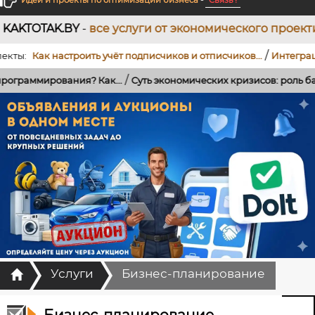
Идеи и проекты по оптимизации бизнеса
-
Связь !
се услуги от экономического проектирования до ра
/
к настроить учёт подписчиков и отписчиков...
Интеграция Teleg
/
ния? Как...
Суть экономических кризисов: роль банков, кредито
Главная
Услуги
Бизнес-планирование