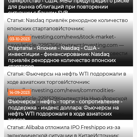
банкротство - США: МВФ предупредил о риске
для рынка облигаций при повторении
облигаций достигла максимума, не
ситуации с банком SVB
наблюдавшегося почти 2 десятилетия, на фоне
Статья: Nasdaq привлёк рекордное количество
одной из самых экстремальных распродаж
японских стартаповИсточник:
облигаций США в истории. По традиции,
https://ru.investing.com/news/stock-market-
03-10-2023
когда...
news/article-2295766Контекст:Investing.com —
Стартапы - Япония - Nasdaq - США -
Десятки японских стартапов желают провести
инвестиции - финансирование: Nasdaq
привлёк рекордное количество японских
листинг на бирже Nasdaq в ближайшие
стартапов
несколько лет, поскольку огромное количество
Статья: Фьючерсы на нефть WTI подорожали в
предпринимателей больше не
ходе азиатских торговИсточник:
заинтересовано в...
https://ru.investing.com/news/commodities-
14-09-2023
news/article-2291529Контекст:На Нью-Йоркской
Фьючерсы - нефть - торги - сопротивление -
товарной бирже фьючерсы на нефть WTI с
поддержка - индекс доллара: Фьючерсы на
нефть WTI подорожали в ходе азиатских
поставкой в октябре торгуются по цене 88,86
торгов
долл. за баррель, на момент написания
Статья: Alibaba отложила IPO Freshippo из-за
данного комментария поднявшись на
экономической ситуации в КитаеИсточник: