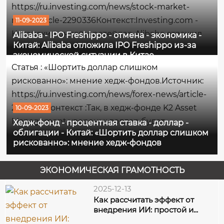
0,38%.Максимумом сессии...
https://ru.investing.com/news/stock-market-
news/article-2290336Контекст:Investing.com -
11-09-2023
Китайский онлайн-ретейлер Alibaba отложил
Alibaba - IPO Freshippo - отмена - экономика -
Китай: Alibaba отложила IPO Freshippo из-за
первичное размещение акций своей
экономической ситуации в Китае
дочерней продуктовой сети Freshippo на фоне
Статья : «Шортить доллар слишком
слабого интереса к акциям потребительского
рискованно»: мнение хедж-фондов.Источник:
сектора,...
https://ru.investing.com/news/forex-news/article-
2290295Контекст :Так, в хедж-фонде K2 Asset
10-09-2023
Management уверены: доллар будет
Хедж-фонд - процентная ставка - доллар -
облигации - Китай: «Шортить доллар слишком
продолжать расти, поскольку процентная
рискованно»: мнение хедж-фондов
ставка в США пока повышенная, а фонд AVM
Capital ожидает, что рост доходности
ЭКОНОМИЧЕСКАЯ ГРАМОТНОСТЬ
казначейских...
2025-12-13
Как рассчитать эффект от
внедрения ИИ: простой и...