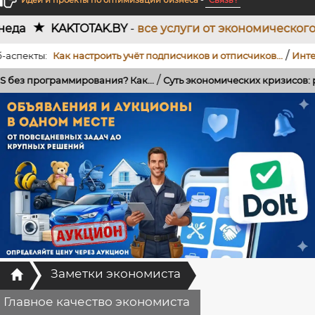
Идеи и проекты по оптимизации бизнеса
-
Связь !
TOTAK.BY
-
все услуги от экономического проектиро
/
кты:
Как настроить учёт подписчиков и отписчиков...
Интеграция
/
граммирования? Как...
Суть экономических кризисов: роль банков
Главная
Заметки экономиста
Главное качество экономиста