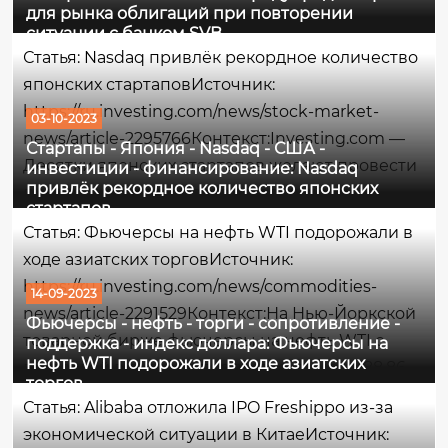
для рынка облигаций при повторении
облигаций достигла максимума, не
ситуации с банком SVB
наблюдавшегося почти 2 десятилетия, на фоне
Статья: Nasdaq привлёк рекордное количество
одной из самых экстремальных распродаж
японских стартаповИсточник:
облигаций США в истории. По традиции,
https://ru.investing.com/news/stock-market-
03-10-2023
когда...
news/article-2295766Контекст:Investing.com —
Стартапы - Япония - Nasdaq - США -
Десятки японских стартапов желают провести
инвестиции - финансирование: Nasdaq
привлёк рекордное количество японских
листинг на бирже Nasdaq в ближайшие
стартапов
несколько лет, поскольку огромное количество
Статья: Фьючерсы на нефть WTI подорожали в
предпринимателей больше не
ходе азиатских торговИсточник:
заинтересовано в...
https://ru.investing.com/news/commodities-
14-09-2023
news/article-2291529Контекст:На Нью-Йоркской
Фьючерсы - нефть - торги - сопротивление -
товарной бирже фьючерсы на нефть WTI с
поддержка - индекс доллара: Фьючерсы на
нефть WTI подорожали в ходе азиатских
поставкой в октябре торгуются по цене 88,86
торгов
долл. за баррель, на момент написания
Статья: Alibaba отложила IPO Freshippo из-за
данного комментария поднявшись на
экономической ситуации в КитаеИсточник: