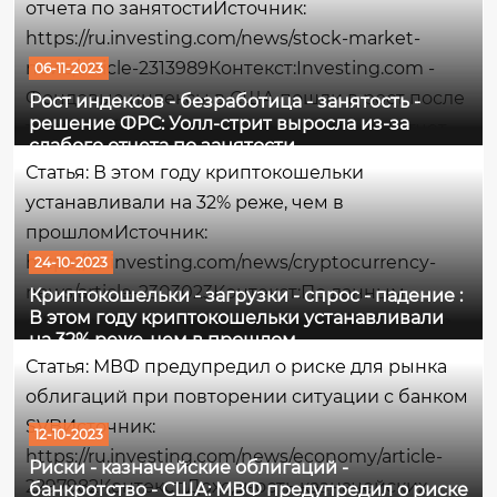
отчета по занятостиИсточник:
ситуацию», —...
https://ru.investing.com/news/stock-market-
news/article-2313989Контекст:Investing.com -
06-11-2023
Фондовые индексы в США пошли в рост после
Рост индексов - безработица - занятость -
решение ФРС: Уолл-стрит выросла из-за
того, как более слабый, чем ожидалось, отчет
слабого отчета по занятости
по занятости в стране за октябрь усилил
Статья: В этом году криптокошельки
надежды на то, что Федеральная резервная
устанавливали на 32% реже, чем в
система воздержится...
прошломИсточник:
https://ru.investing.com/news/cryptocurrency-
24-10-2023
news/article-2303023Контекст:По данным
Криптокошельки - загрузки - спрос - падение :
В этом году криптокошельки устанавливали
AltIndex.com, за девять месяцев этого года на
на 32% реже, чем в прошлом
криптокошельки пришлось 73,6 млн загрузок,
Статья: МВФ предупредил о риске для рынка
что на 32% меньше, чем за аналогичный
облигаций при повторении ситуации с банком
период прошлого года. Количество загрузок...
SVBИсточник:
12-10-2023
https://ru.investing.com/news/economy/article-
Риски - казначейские облигаций -
2297982Контекст:Доходность казначейских
банкротство - США: МВФ предупредил о риске