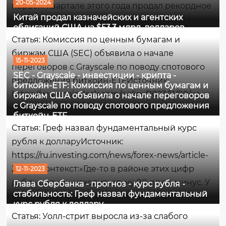
20-05-2024
первом квартале этого года продал рекордное
Китай продал казначейских и агентских
количество казначейских облигаций США,
облигаций США на $53,3 млрд. долларов
диверсифицируясь от американских активов,
Статья: Комиссия по ценным бумагам и
пишет Bloomberg.Что имеется ввиду -
биржам США (SEC) объявила о начале
простыми словамиКитай...
15-11-2023
переговоров с Grayscale по поводу спотового
SEC - Grayscale - инвестиции - крипта -
предложения биткойн-ETFИсточник:
биткойн-ETF: Комиссия по ценным бумагам и
https://www.coindesk.com/policy/2023/11/08/us-
биржам США объявила о начале переговоров
с Grayscale по поводу спотового предложения
sec-said-to-open-talks-with-grayscale-on-spot-
биткойн-ETF
bitcoin-etf-push/Контекст:Комиссия по ценным
Статья: Греф назвал фундаментальный курс
бумагам и биржам США (SEC) начала
рубля к долларуИсточник:
переговоры с Grayscale...
https://ru.investing.com/news/forex-news/article-
2316113Контекст:«Где-то в районе этих цифр
12-11-2023
рубль должен находиться, ну 90 плюс-минус. У
Глава Сбербанка - прогноз - курс рубля -
стабильность: Греф назвал фундаментальный
нас нет ожиданий, что он сильно от этих
курс рубля к доллару
уровней уйдет куда-то. В целом мы
Статья: Уолл-стрит выросла из-за слабого
прогнозируем до конца года стабильную