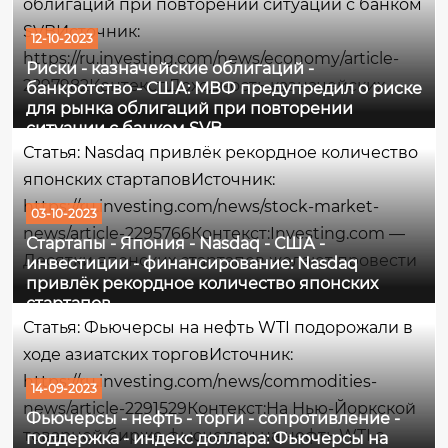
облигаций при повторении ситуации с банком
период прошлого года. Количество загрузок...
SVBИсточник:
12-10-2023
https://ru.investing.com/news/economy/article-
Риски - казначейские облигаций -
2297982Контекст:Доходность казначейских
банкротство - США: МВФ предупредил о риске
для рынка облигаций при повторении
облигаций достигла максимума, не
ситуации с банком SVB
наблюдавшегося почти 2 десятилетия, на фоне
Статья: Nasdaq привлёк рекордное количество
одной из самых экстремальных распродаж
японских стартаповИсточник:
облигаций США в истории. По традиции,
https://ru.investing.com/news/stock-market-
03-10-2023
когда...
news/article-2295766Контекст:Investing.com —
Стартапы - Япония - Nasdaq - США -
Десятки японских стартапов желают провести
инвестиции - финансирование: Nasdaq
привлёк рекордное количество японских
листинг на бирже Nasdaq в ближайшие
стартапов
несколько лет, поскольку огромное количество
Статья: Фьючерсы на нефть WTI подорожали в
предпринимателей больше не
ходе азиатских торговИсточник:
заинтересовано в...
https://ru.investing.com/news/commodities-
14-09-2023
news/article-2291529Контекст:На Нью-Йоркской
Фьючерсы - нефть - торги - сопротивление -
товарной бирже фьючерсы на нефть WTI с
поддержка - индекс доллара: Фьючерсы на