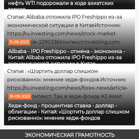
нефть WTI подорожали в ходе азиатских
поставкой в октябре торгуются по цене 88,86
торгов
долл. за баррель, на момент написания
Статья: Alibaba отложила IPO Freshippo из-за
данного комментария поднявшись на
экономической ситуации в КитаеИсточник:
0,38%.Максимумом сессии...
https://ru.investing.com/news/stock-market-
news/article-2290336Контекст:Investing.com -
11-09-2023
Китайский онлайн-ретейлер Alibaba отложил
Alibaba - IPO Freshippo - отмена - экономика -
Китай: Alibaba отложила IPO Freshippo из-за
первичное размещение акций своей
экономической ситуации в Китае
дочерней продуктовой сети Freshippo на фоне
Статья : «Шортить доллар слишком
слабого интереса к акциям потребительского
рискованно»: мнение хедж-фондов.Источник:
сектора,...
https://ru.investing.com/news/forex-news/article-
2290295Контекст :Так, в хедж-фонде K2 Asset
10-09-2023
Management уверены: доллар будет
Хедж-фонд - процентная ставка - доллар -
облигации - Китай: «Шортить доллар слишком
продолжать расти, поскольку процентная
рискованно»: мнение хедж-фондов
ставка в США пока повышенная, а фонд AVM
Capital ожидает, что рост доходности
ЭКОНОМИЧЕСКАЯ ГРАМОТНОСТЬ
казначейских...