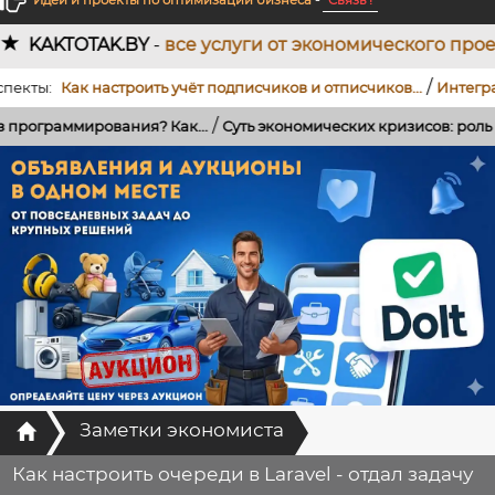
Идеи и проекты по оптимизации бизнеса
-
Связь !
.BY
-
все услуги от экономического проектирования 
/
Как настроить учёт подписчиков и отписчиков...
Интеграция Tel
/
ирования? Как...
Суть экономических кризисов: роль банков, кре
Главная
Заметки экономиста
Как настроить очереди в Laravel - отдал задачу