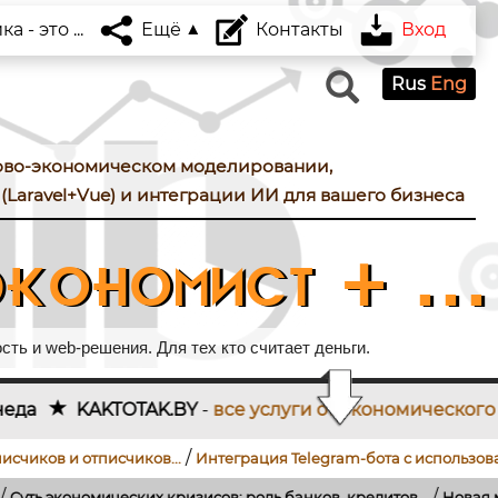
 - это ...
Ещё
Контакты
Вход
Rus
Eng
ово-экономическом моделировании,
(Laravel+Vue) и интеграции ИИ для вашего бизнеса
кономист + ...
ть и web-решения. Для тех кто считает деньги.
BY
-
все услуги от экономического проектирования д
/
/
счиков...
Интеграция Telegram-бота с использованием...
Как по
/
 кризисов: роль банков, кредитов...
Новая модель поиска работ