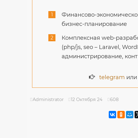
Финансово-экономическое
бизнес-планирование
Комплексная web-разрабо
(php/js, seo – Laravel, Word
администрирование, конт
telegram
ил
Administrator
12 Октября 24
608