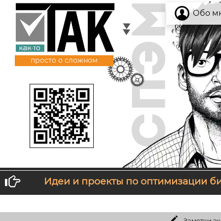
Обо м
просто о сложном
Идеи и проекты по оптимизации б
Если тебе не нравится то, что ты получаешь, измени 
Заметки экономиста:
Можно ли 