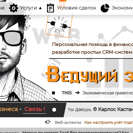
не
Услуги
Условия сделок
Экономика
Персональная помощь в финанс
разработке простых CRM-систем 
Ведущий э
THIS
Экономическая грамотнос
изнеса
-
Связь !
то, что ты даешь.
© Карлос Кастанеда
KAKTOTAK.
Веб-аспекты:
Как настроить учёт подписчиков и отпи
/
создать SaaS без программирования? Как...
Суть экономических