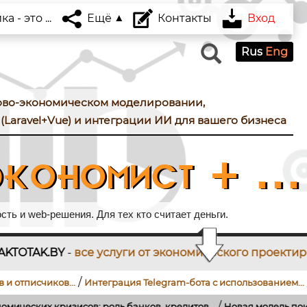
 - это ...
Ещё
Контакты
Вход
Rus
Eng
ово-экономическом моделировании,
(Laravel+Vue) и интеграции ИИ для вашего бизнеса
кономист + ...
ть и web-решения. Для тех кто считает деньги.
и от экономического проектирования до разработки
/
Интеграция Telegram-бота с использованием...
Как подключить г
/
ь банков, кредитов...
Новая модель поиска работы и оценки лю