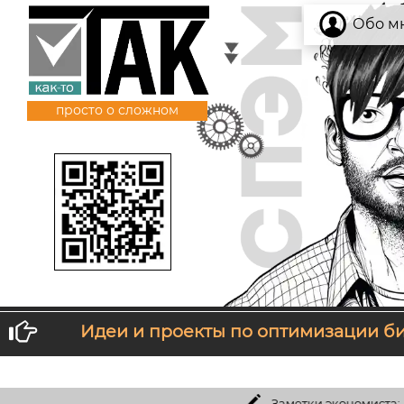
Обо м
просто о сложном
Идеи и проекты по оптимизации б
 нравится то, что ты получаешь, измени то, что ты дае
Заметки экономиста:
Можно ли создать SaaS 