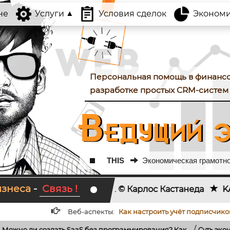
не
Услуги
Условия сделок
Экономика
Персональная помощь в финанс
разработке простых CRM-систем 
Ведущий э
THIS
Экономическая грамотнос
изнеса
-
Связь !
шь.
© Карлос Кастанеда
KAKTOTAK.BY
-
все услуг
/
Веб-аспекты:
Как настроить учёт подписчиков и отписчиков...
/
без программирования? Как...
Суть экономических кризисов: рол