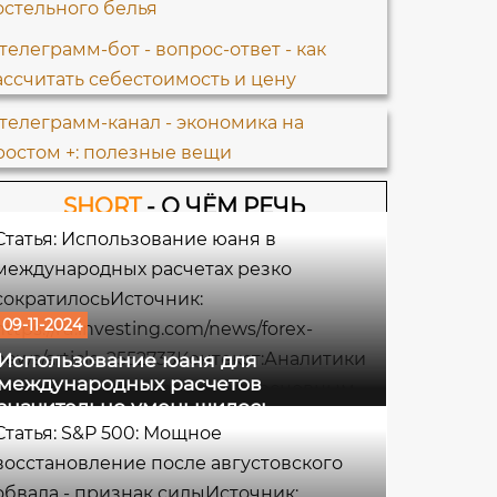
SHORT
- О ЧЁМ РЕЧЬ
Статья: Использование юаня в
международных расчетах резко
сократилосьИсточник:
09-11-2024
https://ru.investing.com/news/forex-
news/article-2552733Контекст:Аналитики
Использование юаня для
международных расчетов
не уверены, что могло стать основным
значительно уменьшилось
фактором снижения, но некоторые
Статья: S&P 500: Мощное
отмечают ослабление давления на курс
восстановление после августовского
юаня, которое было интенсивным в
обвала - признак силыИсточник: