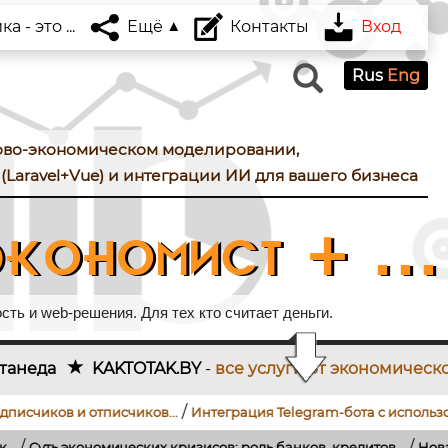
 - это ...
Ещё
Контакты
Вход
Rus
Eng
ово-экономическом моделировании,
(Laravel+Vue) и интеграции ИИ для вашего бизнеса
кономист + ...
ть и web-решения. Для тех кто считает деньги.
.BY
-
все услуги от экономического проектирования
/
/
исчиков...
Интеграция Telegram-бота с использованием...
Как 
/
их кризисов: роль банков, кредитов...
Новая модель поиска раб