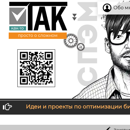
Обо м
просто о сложном
Идеи и проекты по оптимизации б
Если тебе не нравится то, что ты получаешь, измен
Заметки экономиста:
Можно л