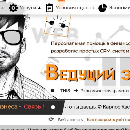
не
Услуги
Условия сделок
Экономика
Персональная помощь в финанс
разработке простых CRM-систем 
Ведущий э
THIS
Экономическая грамотнос
изнеса
-
Связь !
и то, что ты даешь.
© Карлос Кастанеда
KAKTOTAK
Веб-аспекты:
Как настроить учёт подписчиков и отп
/
и создать SaaS без программирования? Как...
Суть экономическ