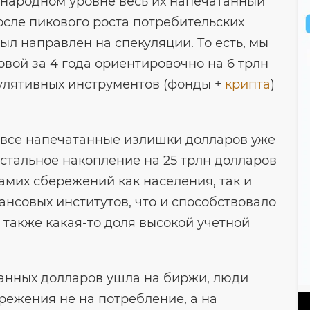
народном уровне весь их напечатанный
осле пикового роста потребительских
ыл направлен на спекуляции. То есть, мы
вой за 4 года ориентировочно на 6 трлн
кулятивных инструментов (фонды +
крипта
)
е все напечатанные излишки долларов уже
стальное накопление на 25 трлн долларов
 самих сбережений как населения, так и
нсовых институтов, что и способствовало
 также какая-то доля высокой учетной
чатанных долларов ушла на биржи, люди
режения не на потребление, а на