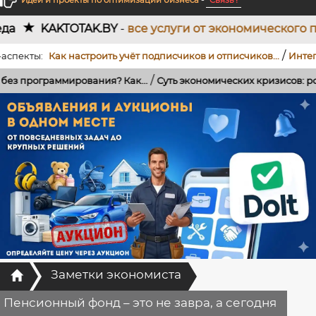
Идеи и проекты по оптимизации бизнеса
-
Связь !
TAK.BY
-
все услуги от экономического проектирова
/
ы:
Как настроить учёт подписчиков и отписчиков...
Интеграция T
/
аммирования? Как...
Суть экономических кризисов: роль банков, 
Главная
Заметки экономиста
Пенсионный фонд – это не завра, а сегодня