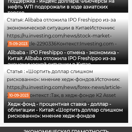
товарной бирже фьючерсы на нефть WTI с
поддержка - индекс доллара: Фьючерсы на
нефть WTI подорожали в ходе азиатских
поставкой в октябре торгуются по цене 88,86
торгов
долл. за баррель, на момент написания
Статья: Alibaba отложила IPO Freshippo из-за
данного комментария поднявшись на
экономической ситуации в КитаеИсточник:
0,38%.Максимумом сессии...
https://ru.investing.com/news/stock-market-
news/article-2290336Контекст:Investing.com -
11-09-2023
Китайский онлайн-ретейлер Alibaba отложил
Alibaba - IPO Freshippo - отмена - экономика -
Китай: Alibaba отложила IPO Freshippo из-за
первичное размещение акций своей
экономической ситуации в Китае
дочерней продуктовой сети Freshippo на фоне
Статья : «Шортить доллар слишком
слабого интереса к акциям потребительского
рискованно»: мнение хедж-фондов.Источник:
сектора,...
https://ru.investing.com/news/forex-news/article-
2290295Контекст :Так, в хедж-фонде K2 Asset
10-09-2023
Management уверены: доллар будет
Хедж-фонд - процентная ставка - доллар -
облигации - Китай: «Шортить доллар слишком
продолжать расти, поскольку процентная
рискованно»: мнение хедж-фондов
ставка в США пока повышенная, а фонд AVM
Capital ожидает, что рост доходности