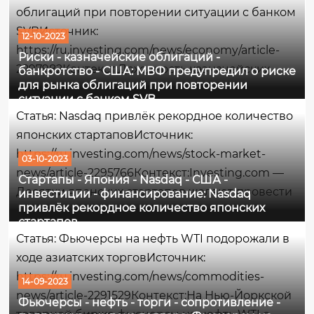
что на 32% меньше, чем за аналогичный
облигаций при повторении ситуации с банком
период прошлого года. Количество загрузок...
SVBИсточник:
12-10-2023
https://ru.investing.com/news/economy/article-
Риски - казначейские облигаций -
2297982Контекст:Доходность казначейских
банкротство - США: МВФ предупредил о риске
для рынка облигаций при повторении
облигаций достигла максимума, не
ситуации с банком SVB
наблюдавшегося почти 2 десятилетия, на фоне
Статья: Nasdaq привлёк рекордное количество
одной из самых экстремальных распродаж
японских стартаповИсточник:
облигаций США в истории. По традиции,
https://ru.investing.com/news/stock-market-
03-10-2023
когда...
news/article-2295766Контекст:Investing.com —
Стартапы - Япония - Nasdaq - США -
Десятки японских стартапов желают провести
инвестиции - финансирование: Nasdaq
привлёк рекордное количество японских
листинг на бирже Nasdaq в ближайшие
стартапов
несколько лет, поскольку огромное количество
Статья: Фьючерсы на нефть WTI подорожали в
предпринимателей больше не
ходе азиатских торговИсточник:
заинтересовано в...
https://ru.investing.com/news/commodities-
14-09-2023
news/article-2291529Контекст:На Нью-Йоркской
Фьючерсы - нефть - торги - сопротивление -