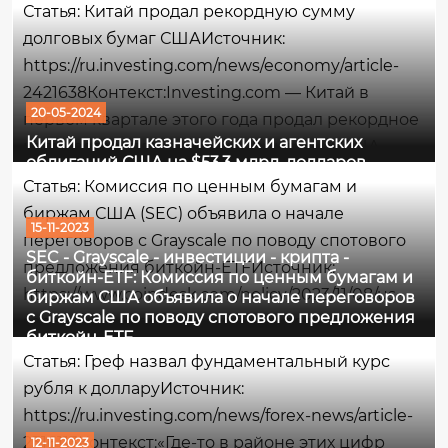
Статья: Китай продал рекордную сумму
устойчивый спрос...
долговых бумаг СШАИсточник:
https://ru.investing.com/news/economy/article-
2421638Контекст:Investing.com — Китай в
20-05-2024
первом квартале этого года продал рекордное
Китай продал казначейских и агентских
количество казначейских облигаций США,
облигаций США на $53,3 млрд. долларов
диверсифицируясь от американских активов,
Статья: Комиссия по ценным бумагам и
пишет Bloomberg.Что имеется ввиду -
биржам США (SEC) объявила о начале
простыми словамиКитай...
15-11-2023
переговоров с Grayscale по поводу спотового
SEC - Grayscale - инвестиции - крипта -
предложения биткойн-ETFИсточник:
биткойн-ETF: Комиссия по ценным бумагам и
https://www.coindesk.com/policy/2023/11/08/us-
биржам США объявила о начале переговоров
с Grayscale по поводу спотового предложения
sec-said-to-open-talks-with-grayscale-on-spot-
биткойн-ETF
bitcoin-etf-push/Контекст:Комиссия по ценным
Статья: Греф назвал фундаментальный курс
бумагам и биржам США (SEC) начала
рубля к долларуИсточник:
переговоры с Grayscale...
https://ru.investing.com/news/forex-news/article-
2316113Контекст:«Где-то в районе этих цифр
12-11-2023