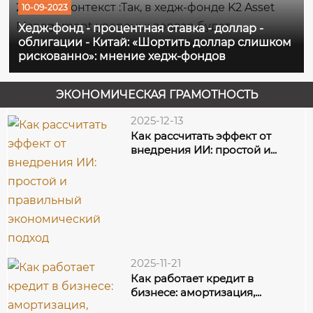
2290295Контекст :Так, в хедж-фонде K2 Asset
10-09-2023
Management уверены: доллар будет
Хедж-фонд - процентная ставка - доллар -
облигации - Китай: «Шортить доллар слишком
продолжать расти, поскольку процентная
рискованно»: мнение хедж-фондов
ставка в США пока повышенная, а фонд AVM
Capital ожидает, что рост доходности
ЭКОНОМИЧЕСКАЯ ГРАМОТНОСТЬ
казначейских...
2025-12-13
Как рассчитать эффект от
внедрения ИИ: простой и...
2025-11-21
Как работает кредит в
бизнесе: амортизация,...