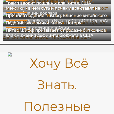
Трамп вводит пошлины для Китая, США,
Мексики - в чём суть и почему все ставят на
28-01-2025
рост инфляции доллара
Причина падения Nasdaq: Влияние китайского
26-12-2024
стартапа DeepSeek на Nvidia и ChastGPT OpenAi
Падение экономики Китая - потеря
18-12-2024
лидирующих позиции в Азии
Питер Шифф призывает к продаже биткойнов
для снижения дефицита бюджета в США