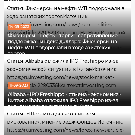
стартапов
несколько лет, поскольку огромное количество
Статья: Фьючерсы на нефть WTI подорожали в
предпринимателей больше не
ходе азиатских торговИсточник:
заинтересовано в...
https://ru.investing.com/news/commodities-
14-09-2023
news/article-2291529Контекст:На Нью-Йоркской
Фьючерсы - нефть - торги - сопротивление -
товарной бирже фьючерсы на нефть WTI с
поддержка - индекс доллара: Фьючерсы на
нефть WTI подорожали в ходе азиатских
поставкой в октябре торгуются по цене 88,86
торгов
долл. за баррель, на момент написания
Статья: Alibaba отложила IPO Freshippo из-за
данного комментария поднявшись на
экономической ситуации в КитаеИсточник:
0,38%.Максимумом сессии...
https://ru.investing.com/news/stock-market-
news/article-2290336Контекст:Investing.com -
11-09-2023
Китайский онлайн-ретейлер Alibaba отложил
Alibaba - IPO Freshippo - отмена - экономика -
Китай: Alibaba отложила IPO Freshippo из-за
первичное размещение акций своей
экономической ситуации в Китае
дочерней продуктовой сети Freshippo на фоне
Статья : «Шортить доллар слишком
слабого интереса к акциям потребительского
рискованно»: мнение хедж-фондов.Источник:
сектора,...
https://ru.investing.com/news/forex-news/article-