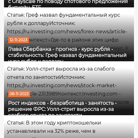
с Grayscale по поводу спотового предложения
sec-said-to-open-talks-with-grayscale-on-spot-
биткойн-ETF
bitcoin-etf-push/Контекст:Комиссия по ценным
Статья: Греф назвал фундаментальный курс
бумагам и биржам США (SEC) начала
рубля к долларуИсточник:
переговоры с Grayscale...
https://ru.investing.com/news/forex-news/article-
2316113Контекст:«Где-то в районе этих цифр
12-11-2023
рубль должен находиться, ну 90 плюс-минус. У
Глава Сбербанка - прогноз - курс рубля -
стабильность: Греф назвал фундаментальный
нас нет ожиданий, что он сильно от этих
курс рубля к доллару
уровней уйдет куда-то. В целом мы
Статья: Уолл-стрит выросла из-за слабого
прогнозируем до конца года стабильную
отчета по занятостиИсточник:
ситуацию», —...
https://ru.investing.com/news/stock-market-
news/article-2313989Контекст:Investing.com -
06-11-2023
Фондовые индексы в США пошли в рост после
Рост индексов - безработица - занятость -
решение ФРС: Уолл-стрит выросла из-за
того, как более слабый, чем ожидалось, отчет
слабого отчета по занятости
по занятости в стране за октябрь усилил
Статья: В этом году криптокошельки
надежды на то, что Федеральная резервная
устанавливали на 32% реже, чем в
система воздержится...