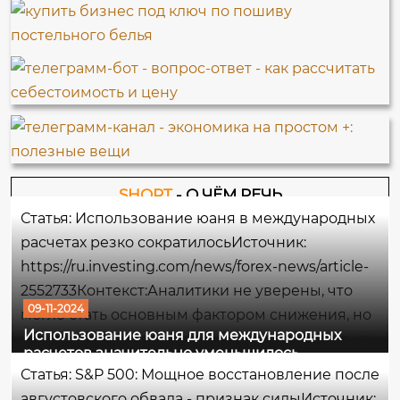
SHORT
- О ЧЁМ РЕЧЬ
Статья: Использование юаня в международных
расчетах резко сократилосьИсточник:
https://ru.investing.com/news/forex-news/article-
2552733Контекст:Аналитики не уверены, что
09-11-2024
могло стать основным фактором снижения, но
Использование юаня для международных
некоторые отмечают ослабление давления на
расчетов значительно уменьшилось
курс юаня, которое было интенсивным в
Статья: S&P 500: Мощное восстановление после
первом полугодии. Юань укрепился третий
августовского обвала - признак силыИсточник: