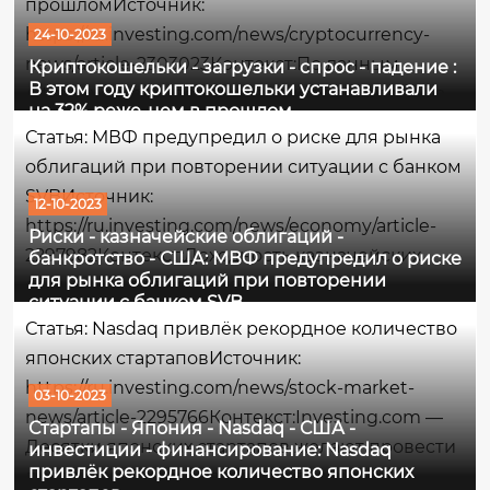
прошломИсточник:
https://ru.investing.com/news/cryptocurrency-
24-10-2023
news/article-2303023Контекст:По данным
Криптокошельки - загрузки - спрос - падение :
В этом году криптокошельки устанавливали
AltIndex.com, за девять месяцев этого года на
на 32% реже, чем в прошлом
криптокошельки пришлось 73,6 млн загрузок,
Статья: МВФ предупредил о риске для рынка
что на 32% меньше, чем за аналогичный
облигаций при повторении ситуации с банком
период прошлого года. Количество загрузок...
SVBИсточник:
12-10-2023
https://ru.investing.com/news/economy/article-
Риски - казначейские облигаций -
2297982Контекст:Доходность казначейских
банкротство - США: МВФ предупредил о риске
для рынка облигаций при повторении
облигаций достигла максимума, не
ситуации с банком SVB
наблюдавшегося почти 2 десятилетия, на фоне
Статья: Nasdaq привлёк рекордное количество
одной из самых экстремальных распродаж
японских стартаповИсточник:
облигаций США в истории. По традиции,
https://ru.investing.com/news/stock-market-
03-10-2023
когда...
news/article-2295766Контекст:Investing.com —
Стартапы - Япония - Nasdaq - США -
Десятки японских стартапов желают провести
инвестиции - финансирование: Nasdaq
привлёк рекордное количество японских
листинг на бирже Nasdaq в ближайшие