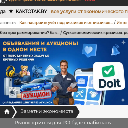
Идеи и проекты по оптимизации бизнеса
-
Связь !
TAK.BY
-
все услуги от экономического проектирова
/
ы:
Как настроить учёт подписчиков и отписчиков...
Интеграция T
/
аммирования? Как...
Суть экономических кризисов: роль банков, 
Главная
Заметки экономиста
Рынок крипты для РФ будет набирать